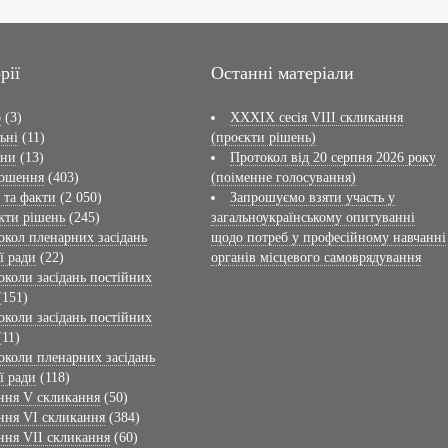
рії
Останні матеріали
о
(3)
XXXIX сесія VІІI скликання
ьні
(11)
(проєкти рішень)
ини
(13)
Протокол від 20 серпня 2026 року
ошення
(403)
(поіменне голосування)
 та факти
(2 050)
Запрошуємо взяти участь у
кти рішень
(245)
загальноукраїнському опитуванні
окол пленарних засідань
щодо потреб у професійному навчанні
ї ради
(22)
органів місцевого самоврядування
околи засідань постійних
(151)
околи засідань постійних
(11)
околи пленарних засідань
ї ради
(118)
ння V скликання
(50)
ння VI скликання
(384)
ння VII скликання
(60)