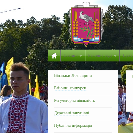
Новини
Районна рада
Про 
Відзнаки Лозівщини
Районні конкурси
Регуляторна діяльність
Державні закупівлі
Публічна інформація