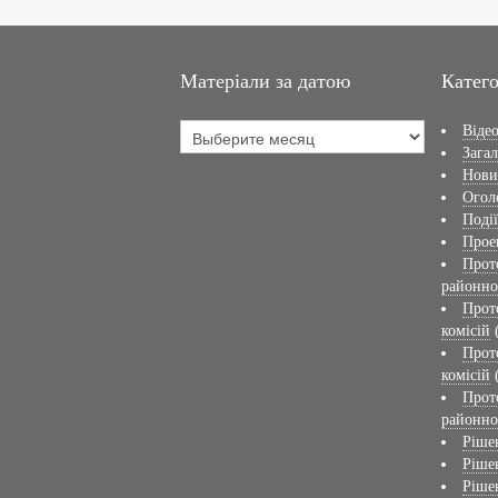
Матеріали за датою
Катего
Віде
Загал
Нов
Огол
Події
Прое
Прот
районно
Прот
комісій
Прот
комісій
Прот
районно
Ріше
Ріше
Ріше