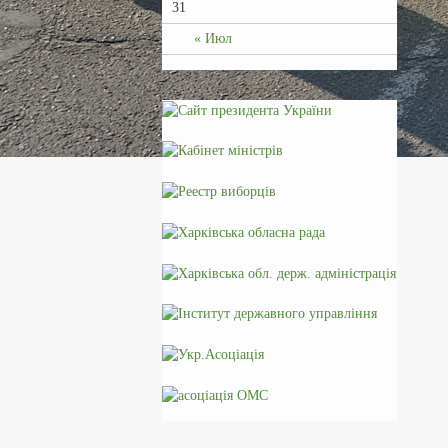
31
« Июл