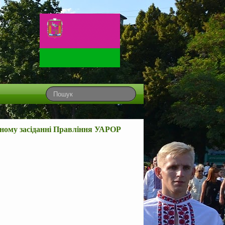
їзному засіданні Правління УАРОР