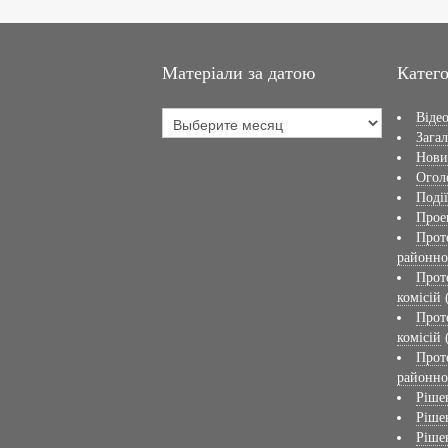
Матеріали за датою
Катего
Віде
Загал
Нов
Огол
Події
Прое
Прот
районно
Прот
комісій
Прот
комісій
Прот
районно
Ріше
Ріше
Ріше