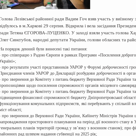
Голова Лозівської районної ради Вадим Гоч взяв участь у виїзному 
відбулось в м.Харкові 29 серпня. Відкрила і вела засідання Президе
ради Тетяна ЄГОРОВА-ЛУЦЕНКО. У заході взяли участь голова Харкі
Олег Синєгубов, народні депутати України, голови обласних та рай
На порядок денний були винесені такі питання:
- про співпрацю з Радою Європи в рамках Програми «Посилення доброго 
Україні»;
- про результати участі представників УАРОР у Форумі доброчесності гро
Приєднання членів УАРОР до Декларації розбудови доброчесності в орга
- про звернення до Комітету з питань бюджету Верховної Ради України та
пропозиціями щодо посилення спроможності органів місцевого самовряду
- про звернення до Комітету з питань бюджету Верховної Ради України т
підвищення фінансової спроможності бюджету Дніпропетровської області
функціонування комунальних підприємств, які перебувають у спільній вла
міст області;
- про звернення до Верховної Ради України, Кабінету Міністрів Україн
запровадження просторового планування на період дії воєнного стану в 
генеральних планів територій громад у зв’язку з воєнним станом); про 
районних рад шляхом надання субвенції на 2025 рік;