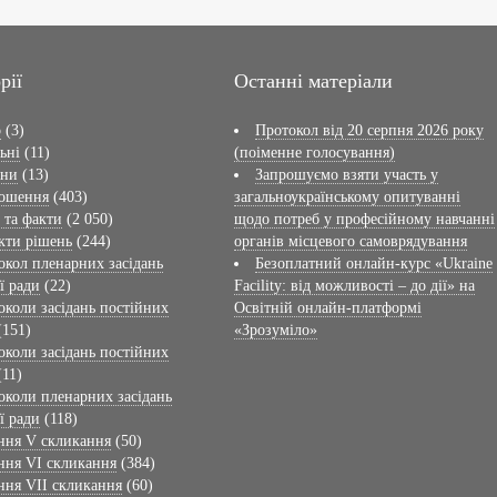
рії
Останні матеріали
о
(3)
Протокол від 20 серпня 2026 року
ьні
(11)
(поіменне голосування)
ини
(13)
Запрошуємо взяти участь у
ошення
(403)
загальноукраїнському опитуванні
 та факти
(2 050)
щодо потреб у професійному навчанні
кти рішень
(244)
органів місцевого самоврядування
окол пленарних засідань
Безоплатний онлайн-курс «Ukraine
ї ради
(22)
Facility: від можливості – до дії» на
околи засідань постійних
Освітній онлайн-платформі
(151)
«Зрозуміло»
околи засідань постійних
(11)
околи пленарних засідань
ї ради
(118)
ння V скликання
(50)
ння VI скликання
(384)
ння VII скликання
(60)