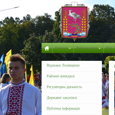
Новини
Районна рада
Про 
Відзнаки Лозівщини
Районні конкурси
Регуляторна діяльність
Державні закупівлі
Публічна інформація