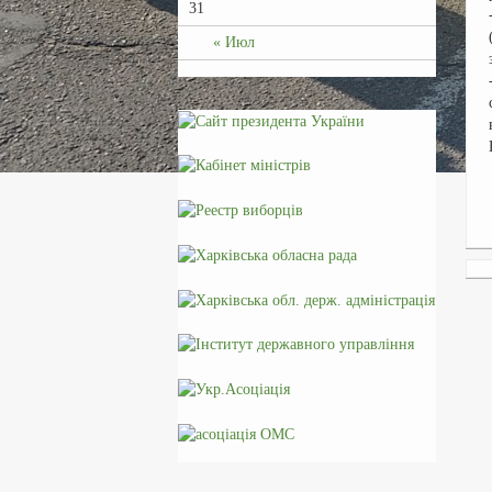
31
« Июл