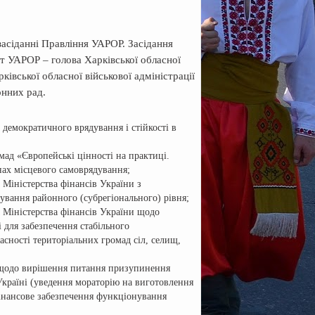
засіданні Правління УАРОР. Засідання
нт УАРОР – голова Харківської обласної
вської обласної військової адміністрації
онних рад.
демократичного врядування і стійкості в
мад «Європейські цінності на практиці.
нах місцевого самоврядування;
 Міністерства фінансів України з
вання районного (субрегіонального) рівня;
а Міністерства фінансів України щодо
 для забезпечення стабільного
сності територіальних громад сіл, селищ,
и щодо вирішення питання призупинення
Україні (уведення мораторію на виготовлення
фінансове забезпечення функціонування