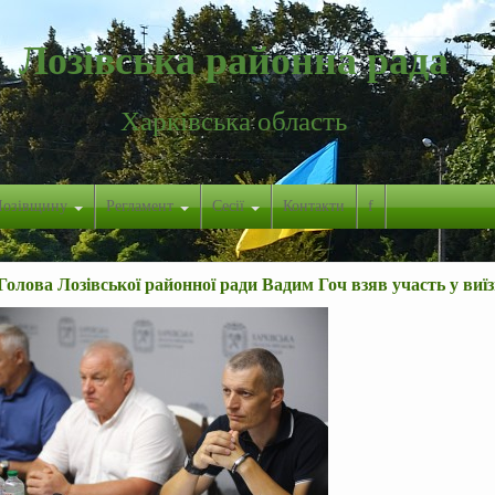
Лозівська районна рада
Харківська область
Лозівщину
Регламент
Сесії
Контакти
f
Голова Лозівської районної ради Вадим Гоч взяв участь у ви