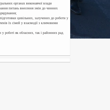
тральних органах виконавчої влади
вання питань внесення змін до чинних
врядування;
 підготовки цивільних, залучених до роботи у
членів їх сімей у взаємодії з ключовими
у роботі як обласних, так і районних рад.