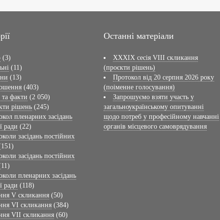
рії
Останні матеріали
о
(3)
XXXIX сесія VІІI скликання
ьні
(11)
(проєкти рішень)
ини
(13)
Протокол від 20 серпня 2026 року
ошення
(403)
(поіменне голосування)
 та факти
(2 050)
Запрошуємо взяти участь у
кти рішень
(245)
загальноукраїнському опитуванні
окол пленарних засідань
щодо потреб у професійному навчанні
ї ради
(22)
органів місцевого самоврядування
околи засідань постійних
(151)
околи засідань постійних
(11)
околи пленарних засідань
ї ради
(118)
ння V скликання
(50)
ння VI скликання
(384)
ння VII скликання
(60)