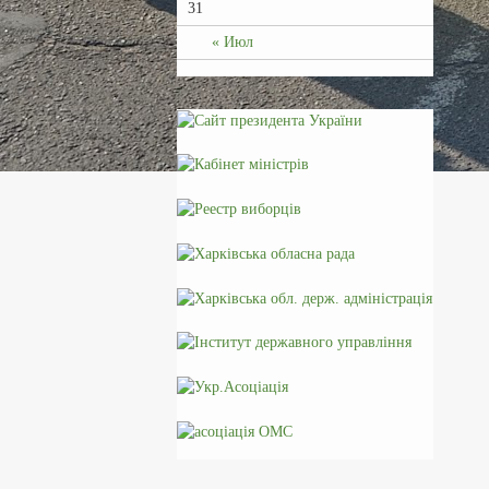
31
« Июл