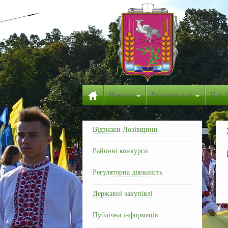
Новини
Районна рада
Про 
Відзнаки Лозівщини
Районні конкурси
Регуляторна діяльність
Державні закупівлі
Публічна інформація