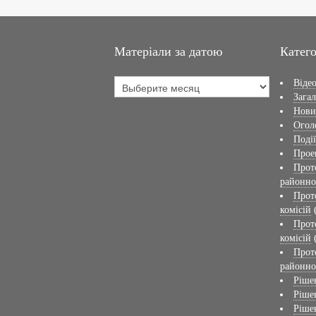
Матеріали за датою
Катего
Віде
Загал
Нов
Огол
Події
Прое
Прот
районно
Прот
комісій
Прот
комісій
Прот
районно
Ріше
Ріше
Ріше