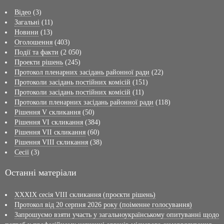
Відео
(3)
Загальні
(11)
Новини
(13)
Оголошення
(403)
Події та факти
(2 050)
Проекти рішень
(245)
Протокол пленарних засідань районної ради
(22)
Протоколи засідань постійних комісій
(151)
Протоколи засідань постійних комісій
(11)
Протоколи пленарних засідань районної ради
(118)
Рішення V скликання
(50)
Рішення VI скликання
(384)
Рішення VII скликання
(60)
Рішення VIII скликання
(38)
Сесії
(3)
Останні матеріали
XXXIX сесія VІІI скликання (проєкти рішень)
Протокол від 20 серпня 2026 року (поіменне голосування)
Запрошуємо взяти участь у загальноукраїнському опитуванні щодо