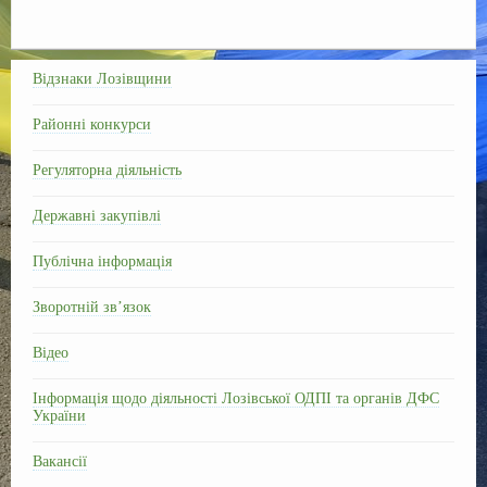
a
e
i
h
m
т
Регламент
c
l
b
a
a
п
Сесії
e
e
e
t
i
р
Відзнаки Лозівщини
b
g
r
s
l
а
Контакти
Районні конкурси
o
r
A
в
f
o
a
p
и
Регуляторна діяльність
k
m
p
т
ь
Державні закупівлі
Публічна інформація
Зворотній зв’язок
Відео
Інформація щодо діяльності Лозівської ОДПІ та органів ДФС
України
Вакансії