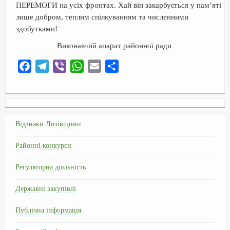
ПЕРЕМОГИ на усіх фронтах. Хай він закарбується у пам’яті
лише добром, теплим спілкуванням та численними
здобутками!
Виконавчий апарат районної ради
F
T
V
W
E
О
a
e
i
h
m
т
c
l
b
a
a
п
e
e
e
t
i
р
b
g
r
s
l
а
Відзнаки Лозівщини
o
r
A
в
Районні конкурси
o
a
p
и
k
m
p
т
Регуляторна діяльність
ь
Державні закупівлі
Публічна інформація