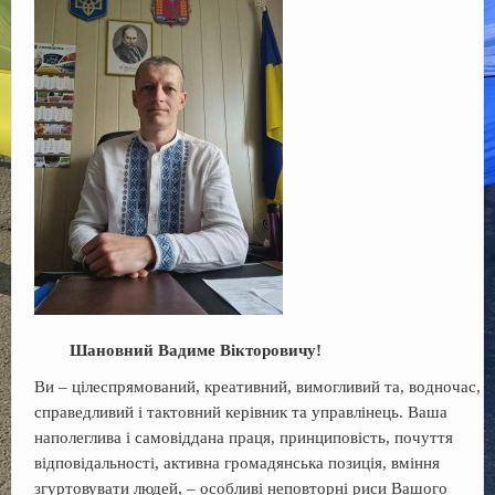
Регламент
Сесії
Контакти
f
Шановний Вадиме Вікторовичу!
Ви – цілеспрямований, креативний, вимогливий та, водночас,
справедливий і тактовний керівник та управлінець. Ваша
наполеглива і самовіддана праця, принциповість, почуття
відповідальності, активна громадянська позиція, вміння
згуртовувати людей, – особливі неповторні риси Вашого