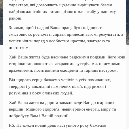
характеру, які дозволяють щоденно вирішувати безліч
найрізноманітніших питань різного масштабу у нашому
районі.
Зичимо, щоб і надалі Ваша праця була плідною та
змістовною, розпочаті справи принесли вагомі результати, а
успіхи йшли поряд з особистим щастям, злагодою та
достатком.
Хай Ваше життя буде насичене радісними подіями, його нові
сторінки заповнюються яскравими зустрічами, приємними
враженнями, позитивними емоціями та гарним настроєм.
Від щирого серця бажаємо успіхів в усіх починаннях,
твердості у виконанні намічених цілей, підтримки і
розуміння з боку близьких людей.
Хай Ваша життєва дорога завжди веде Вас до омріяних
вершин! Міцного здоров’я, невичерпної енергії, миру та
добробуту Вам і Вашій родині!
P.S. На кожен новий день наступного року бажаємо