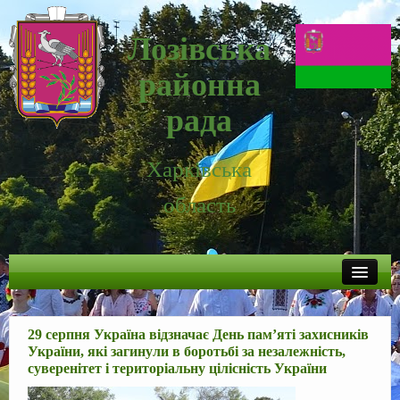
Лозівська
районна
рада
Харківська
область
Новини
29 серпня Україна відзначає День пам’яті захисників
Районна рада
України, які загинули в боротьбі за незалежність,
суверенітет і територіальну цілісність України
Про Лозівщину