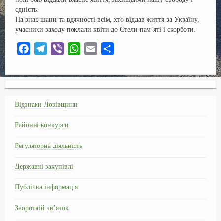
єдність.
На знак шани та вдячності всім, хто віддав життя за Україну,
учасники заходу поклали квіти до Стели памʼяті і скорботи.
F
T
V
W
E
О
a
e
i
h
m
т
c
l
b
a
a
п
e
e
e
t
i
р
b
g
r
s
l
а
Відзнаки Лозівщини
o
r
A
в
Районні конкурси
o
a
p
и
k
m
p
т
Регуляторна діяльність
ь
Державні закупівлі
Публічна інформація
Зворотній зв’язок