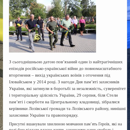
Регламент
Сесії
Контакти
f
З сьогоднішньою датою пов’язаний один із найтрагічніших
епізодів російсько-української війни до повномасштабного
вторгнення – вихід українських воїнів з оточення під
Іловайськом у 2014 році. З нагоди Дня пам’яті захисників
України, які загинули в боротьбі за незалежність, суверенітет
і територіальну цілісність України, 29 серпня, біля Стели
памʼяті і скорботи на Центральному кладовищі, зібралися
керівники Лозівської громади та Лозівського району, нинішні
захисники України та правопорядку.
Присутні вшанували хвилиною мовчання пам’ять Героїв, які на
полі бою віддали власне життя, захищаючи нашу свободу і