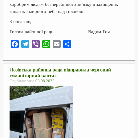
хоробрим людям безперебійного зв’язку в захищених
каналах і мирного неба над головою!
З повагою,
Голова районної ради Вадим Гоч
F
T
V
W
E
О
a
e
i
h
m
т
c
l
b
a
a
п
e
e
e
t
i
р
Лозівська районна рада відправила черговий
гуманітарний вантаж
b
g
r
s
l
а
Опубликовано
08.08.2022
o
r
A
в
o
a
p
и
k
m
p
т
ь