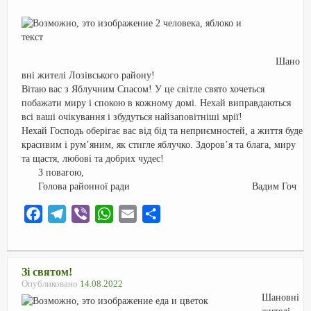
o
a
p
и
k
m
p
т
ь
Шано
вні жителі Лозівського району!
Вітаю вас з Яблучним Спасом! У це світле свято хочеться
побажати миру і спокою в кожному домі. Нехай виправдаються
всі ваші очікування і збудуться найзаповітніші мрії!
Нехай Господь оберігає вас від бід та неприємностей, а життя буде
красивим і рум’яним, як стигле яблучко. Здоров’я та блага, миру
та щастя, любові та добрих чудес!
З повагою,
Голова районної ради Вадим Гоч
F
T
V
W
E
О
a
e
i
h
m
т
c
l
b
a
a
п
e
e
e
t
i
р
Зі святом!
Опубликовано
14.08.2022
b
g
r
s
l
а
Шановні
o
r
A
в