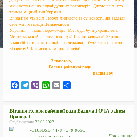
мужністю наших відчайдушних волонтерів. Дякую всім, хто
тримає міцний тил України.
Вічна пам’ять всім Героям минулого та сучасності, які віддали
своє життя заради Незалежності!
Українці — нація переможців. Ми горді бути українцями.
Ми не здамося! Не опустимо рук! Нас не залякати! Україна –
самостійна, вільна, неподільна держава. І буде такою завжди!
Зі святом! Перемоги та мирного неба!
З повагою,
Голова районної ради
Вадим Гоч
F
T
V
W
E
О
a
e
i
h
m
т
c
l
b
a
a
п
e
e
e
t
i
р
Вітання голови районної ради Вадима ГОЧА з Днем
Прапора!
b
g
r
s
l
а
Опубликовано
23.08.2022
o
r
A
в
o
a
p
и
Докладніше