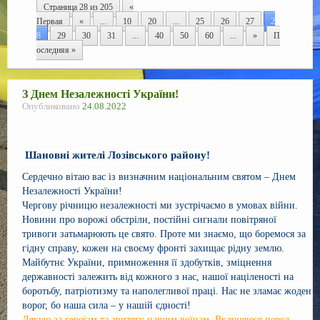
Страница 28 из 205
«
Регламент
Первая
«
...
10
20
...
25
26
27
2
8
29
30
31
...
40
50
60
...
»
П
Сесії
оследняя »
Контакти
З Днем Незалежності України!
f
Опубликовано
24.08.2022
Шановні жителі Лозівського району!
Сердечно вітаю вас із визначним національним святом – Днем
Незалежності України!
Чергову річницю незалежності ми зустрічаємо в умовах війни.
Новини про ворожі обстріли, постійні сигнали повітряної
тривоги затьмарюють це свято. Проте ми знаємо, що боремося за
гідну справу, кожен на своєму фронті захищає рідну землю.
Майбутнє України, примноження її здобутків, зміцнення
державності залежить від кожного з нас, нашої націленості на
боротьбу, патріотизму та наполегливої праці. Нас не зламає жоден
ворог, бо наша сила – у нашій єдності!
Дякую за героїзм та звитягу нашим воїнам. Вклоняюся перед