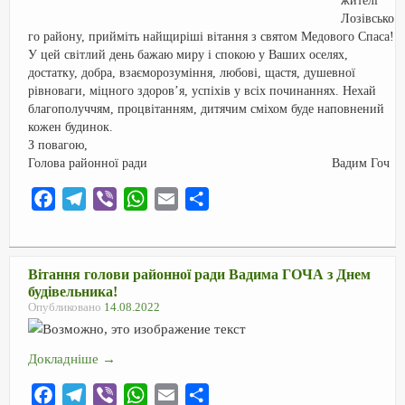
жителі
o
a
p
и
Лозівсько
го району, прийміть найщиріші вітання з святом Медового Спаса!
k
m
p
т
У цей світлий день бажаю миру і спокою у Ваших оселях,
ь
достатку, добра, взаєморозуміння, любові, щастя, душевної
рівноваги, міцного здоров’я, успіхів у всіх починаннях. Нехай
благополуччям, процвітанням, дитячим сміхом буде наповнений
кожен будинок.
З повагою,
Голова районної ради Вадим Гоч
F
T
V
W
E
О
a
e
i
h
m
т
c
l
b
a
a
п
e
e
e
t
i
р
Вітання голови районної ради Вадима ГОЧА з Днем
будівельника!
b
g
r
s
l
а
Опубликовано
14.08.2022
o
r
A
в
o
a
p
и
Докладніше
→
k
m
p
т
ь
F
T
V
W
E
О