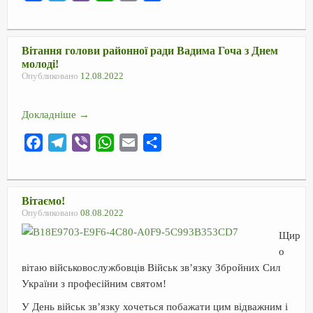
a
e
i
h
m
т
c
l
b
a
a
п
e
e
e
t
i
р
Вітання голови районної ради Вадима Гоча з Днем
молоді!
b
g
r
s
l
а
Опубликовано
12.08.2022
o
r
A
в
o
a
p
и
Докладніше
→
k
m
p
т
ь
F
T
V
W
E
О
a
e
i
h
m
т
c
l
b
a
a
п
e
e
e
t
i
р
Вітаємо!
Опубликовано
08.08.2022
b
g
r
s
l
а
o
r
A
в
Щир
o
a
p
и
о
вітаю військовослужбовців Військ зв’язку Збройних Сил
k
m
p
т
України з професійним святом!
ь
У День військ зв’язку хочеться побажати цим відважним і