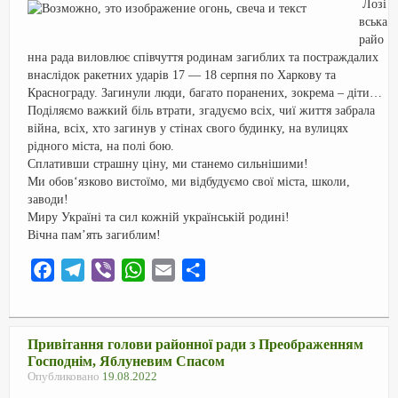
o
a
p
и
Лозі
вська
k
m
p
т
райо
ь
нна рада виловлює співчуття родинам загиблих та постраждалих
внаслідок ракетних ударів 17 — 18 серпня по Харкову та
Краснограду. Загинули люди, багато поранених, зокрема – діти…
Поділяємо важкий біль втрати, згадуємо всіх, чиї життя забрала
війна, всіх, хто загинув у стінах свого будинку, на вулицях
рідного міста, на полі бою.
Сплативши страшну ціну, ми станемо сильнішими!
Ми обов‘язково вистоїмо, ми відбудуємо свої міста, школи,
заводи!
Миру Україні та сил кожній українській родині!
Вічна пам’ять загиблим!
F
T
V
W
E
О
a
e
i
h
m
т
c
l
b
a
a
п
e
e
e
t
i
р
Привітання голови районної ради з Преображенням
Господнім, Яблуневим Спасом
b
g
r
s
l
а
Опубликовано
19.08.2022
o
r
A
в