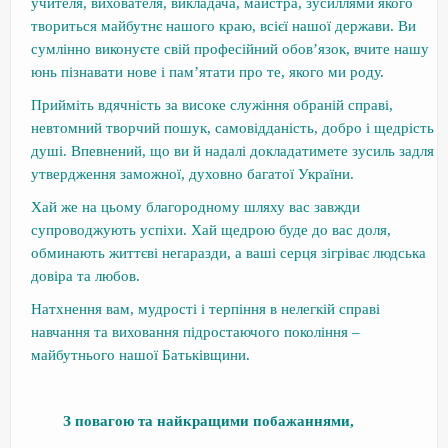
учителя, вихователя, викладача, майстра, зусиллями якого
твориться майбутнє нашого краю, всієї нашої держави. Ви
сумлінно виконуєте свій професійний обов’язок, вчите нашу
юнь пізнавати нове і пам’ятати про те, якого ми роду.
Прийміть вдячність за високе служіння обраній справі,
невтомний творчий пошук, самовідданість, добро і щедрість
душі. Впевнений, що ви й надалі докладатимете зусиль задля
утвердження заможної, духовно багатої України.
Хай же на цьому благородному шляху вас завжди
супроводжують успіхи. Хай щедрою буде до вас доля,
обминають життєві негаразди, а ваші серця зігріває людська
довіра та любов.
Натхнення вам, мудрості і терпіння в нелегкій справі
навчання та виховання підростаючого покоління –
майбутнього нашої Батьківщини.
З повагою та найкращими побажаннями,