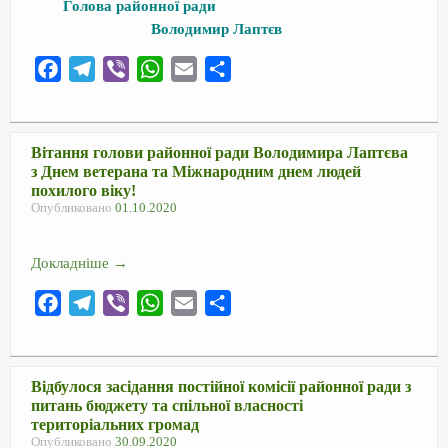
Голова районної ради
Володимир Лаптєв
F
T
V
W
E
О
a
e
i
h
m
т
c
l
b
a
a
п
e
e
e
t
i
р
Вітання голови районної ради Володимира Лаптєва
з Днем ветерана та Міжнародним днем людей
b
g
r
s
l
а
похилого віку!
o
r
A
в
Опубликовано
01.10.2020
o
a
p
и
k
m
p
т
Докладніше
→
ь
F
T
V
W
E
О
a
e
i
h
m
т
c
l
b
a
a
п
e
e
e
t
i
р
Відбулося засідання постійної комісії районної ради з
питань бюджету та спільної власності
b
g
r
s
l
а
територіальних громад
o
r
A
в
Опубликовано
30.09.2020