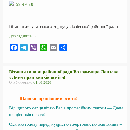
o
a
p
и
k
m
p
т
ь
Вітання депутатського корпусу Лозівської районної ради
Докладніше
→
F
T
V
W
E
О
a
e
i
h
m
т
c
l
b
a
a
п
e
e
e
t
i
р
Вітання голови районної ради Володимира Лаптєва
з Днем працівників освіти!
b
g
r
s
l
а
Опубликовано
01.10.2020
o
r
A
в
o
a
p
и
Шановні працівники освіти!
k
m
p
т
Від щирого серця вітаю Вас з професійним святом — Днем
ь
працівників освіти!
Схиляю голову перед мудрістю і жертовністю освітянина –