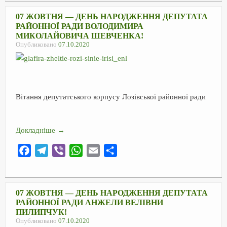
c
l
b
a
a
п
e
e
e
t
i
р
07 ЖОВТНЯ — ДЕНЬ НАРОДЖЕННЯ ДЕПУТАТА
РАЙОННОЇ РАДИ ВОЛОДИМИРА
b
g
r
s
l
а
МИКОЛАЙОВИЧА ШЕВЧЕНКА!
o
r
A
в
Опубликовано
07.10.2020
o
a
p
и
k
m
p
т
ь
Вітання депутатського корпусу Лозівської районної ради
Докладніше
→
F
T
V
W
E
О
a
e
i
h
m
т
c
l
b
a
a
п
e
e
e
t
i
р
07 ЖОВТНЯ — ДЕНЬ НАРОДЖЕННЯ ДЕПУТАТА
РАЙОННОЇ РАДИ АНЖЕЛИ ВЕЛІВНИ
b
g
r
s
l
а
ПИЛИПЧУК!
o
r
A
в
Опубликовано
07.10.2020