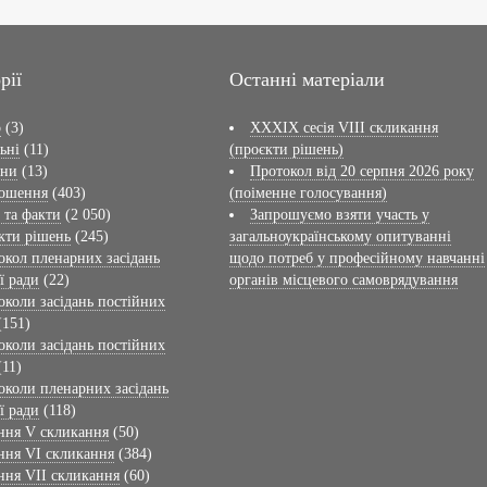
рії
Останні матеріали
о
(3)
XXXIX сесія VІІI скликання
ьні
(11)
(проєкти рішень)
ини
(13)
Протокол від 20 серпня 2026 року
ошення
(403)
(поіменне голосування)
 та факти
(2 050)
Запрошуємо взяти участь у
кти рішень
(245)
загальноукраїнському опитуванні
окол пленарних засідань
щодо потреб у професійному навчанні
ї ради
(22)
органів місцевого самоврядування
околи засідань постійних
(151)
околи засідань постійних
(11)
околи пленарних засідань
ї ради
(118)
ння V скликання
(50)
ння VI скликання
(384)
ння VII скликання
(60)