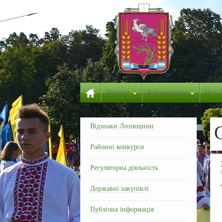
Новини
Районна рада
Про 
Відзнаки Лозівщини
Районні конкурси
Регуляторна діяльність
Державні закупівлі
Публічна інформація