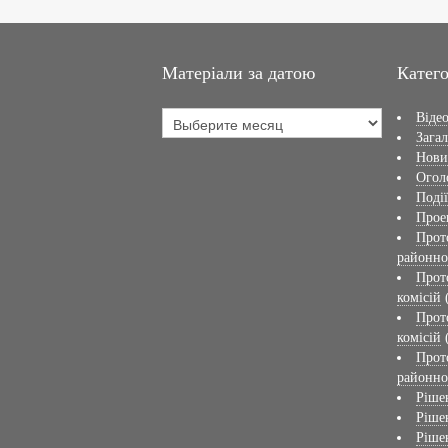
Матеріали за датою
Катего
Віде
Загал
Нов
Огол
Події
Прое
Прот
районно
Прот
комісій
Прот
комісій
Прот
районно
Ріше
Ріше
Ріше