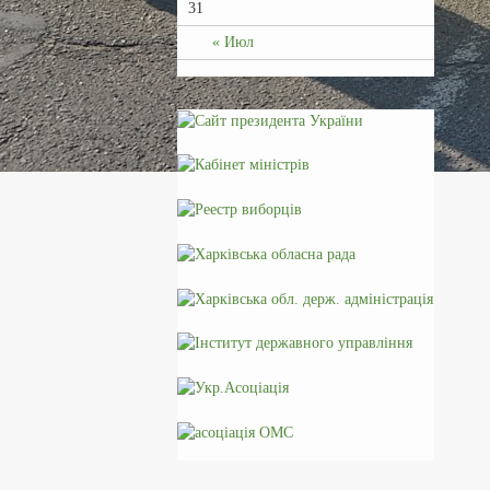
31
« Июл