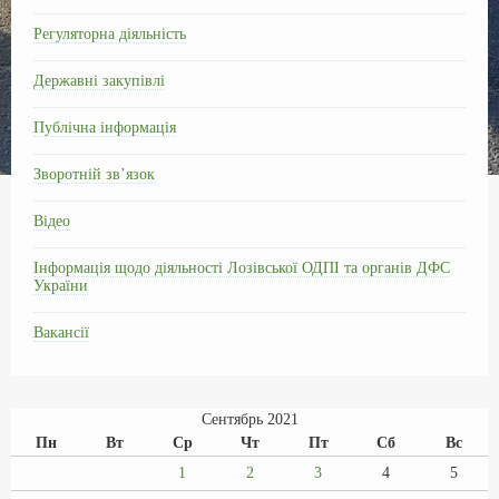
o
a
p
и
Регуляторна діяльність
k
m
p
т
Державні закупівлі
ь
Публічна інформація
Зворотній зв’язок
Відео
Інформація щодо діяльності Лозівської ОДПІ та органів ДФС
України
Вакансії
Сентябрь 2021
Пн
Вт
Ср
Чт
Пт
Сб
Вс
1
2
3
4
5