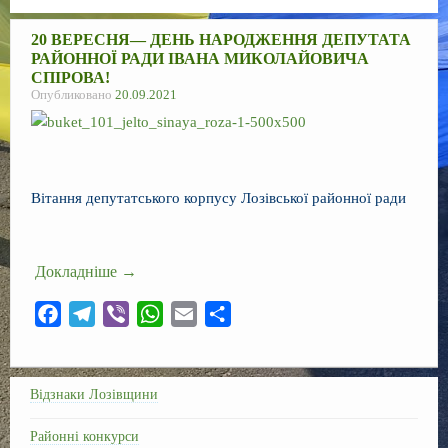
Регламент
20 ВЕРЕСНЯ— ДЕНЬ НАРОДЖЕННЯ ДЕПУТАТА
Сесії
РАЙОННОЇ РАДИ ІВАНА МИКОЛАЙОВИЧА
СПІРОВА!
Опубликовано
Контакти
20.09.2021
f
Вітання депутатського корпусу Лозівської районної ради
Докладніше
→
F
T
V
W
E
О
a
e
i
h
m
т
c
l
b
a
a
п
e
e
e
t
i
р
Відзнаки Лозівщини
b
g
r
s
l
а
Районні конкурси
o
r
A
в