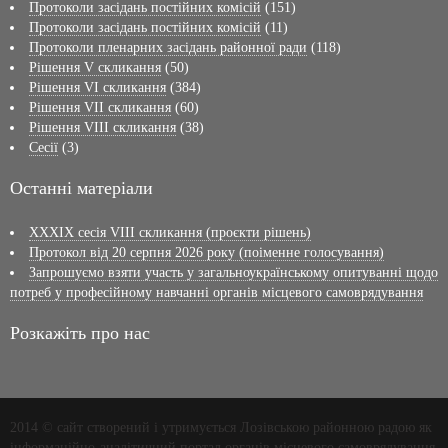
Протоколи засідань постійних комісій
(151)
Протоколи засідань постійних комісій
(11)
Протоколи пленарних засідань районної ради
(118)
Рішення V скликання
(50)
Рішення VI скликання
(384)
Рішення VII скликання
(60)
Рішення VIII скликання
(38)
Сесії
(3)
Останні матеріали
XXXIX сесія VІІI скликання (проєкти рішень)
Протокол від 20 серпня 2026 року (поіменне голосування)
Запрошуємо взяти участь у загальноукраїнському опитуванні щодо
потреб у професійному навчанні органів місцевого самоврядування
Розкажіть про нас
2014 © сайт створений і утримується Лозівською районною радою як
інформаційно-аналітичний портал органів місцевого самоврядування