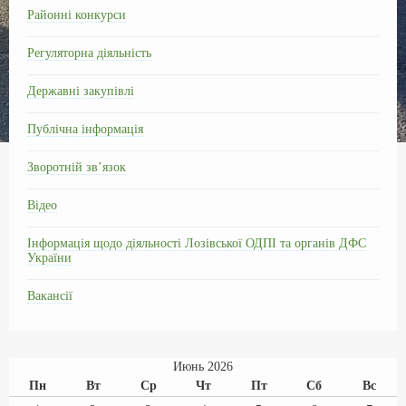
Районні конкурси
o
r
A
в
o
a
p
и
Регуляторна діяльність
k
m
p
т
Державні закупівлі
ь
Публічна інформація
Зворотній зв’язок
Відео
Інформація щодо діяльності Лозівської ОДПІ та органів ДФС
України
Вакансії
Июнь 2026
Пн
Вт
Ср
Чт
Пт
Сб
Вс