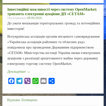
Регламент
Інвестиційні можливості через систему OpenMarket:
Сесії
тривають електронні аукціони ДП «СЕТАМ»
Опубликовано
08.06.2026
Контакти
До уваги мешканців територіальних громад та потенційних
інвесторів!
f
Всеукраїнська асоціація органів місцевого самоврядування
«Українська асоціація районних та обласних рад»
повідомила про проведення Державним підприємством
«СЕТАМ» Міністерства юстиції України низки електронних
аукціонів з реалізації арештованого майна через державну
електронну торгову систему OpenMarket.
Докладніше
→
F
T
V
W
E
О
a
e
i
h
m
т
c
l
b
a
a
п
e
e
e
t
i
р
Відзнаки Лозівщини
b
g
r
s
l
а